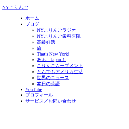
NYこりんご
ホーム
ブログ
NYこりんごラジオ
NYこりんご歯科医院
高齢妊活
旅
That’s New York!
あぁ、Japan！
こりんごムーブメント
とんでもアメリカ生活
世界のニュース
本日の英語
YouTube
プロフィール
サービス／お問い合わせ