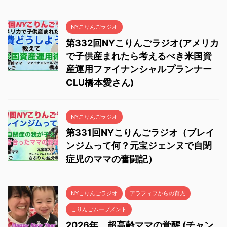
NYこりんごラジオ
第332回NYこりんごラジオ(アメリカ
で子供産まれたら考えるべき米国資
産運用ファイナンシャルプランナー
CLU橋本愛さん)
NYこりんごラジオ
第331回NYこりんごラジオ（ブレイ
ンジムって何？元宝ジェンヌで自閉
症児のママの奮闘記）
NYこりんごラジオ
アラフィフからの育児
こりんごムーブメント
2026年、超高齢ママの覚醒 (チャン