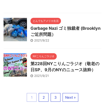
とんでもアメリカ生活
Garbage Nazi ゴミ独裁者 (Brooklyn
ご近所問題）
2021/9/22
NYこりんごラジオ
第228回NYこりんごラジオ（敬老の
日SP、9月のNYのニュース抜粋）
2021/9/21
1
2
3
Next »