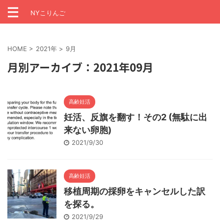
NYこりんご
HOME
>
2021年
>
9月
月別アーカイブ：2021年09月
高齢妊活
妊活、反旗を翻す！その2 (無駄に出
来ない卵胞)
2021/9/30
高齢妊活
移植周期の採卵をキャンセルした訳
を探る。
2021/9/29