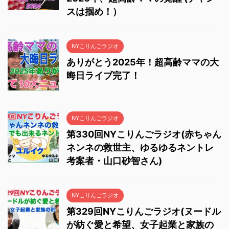
スは掴め！）
NYこりんごラジオ
ありがとう2025年！超高齢ママの大
晦日ライブ完了！
NYこりんごラジオ
第330回NYこりんごラジオ(赤ちゃん
ネンネの救世主、ゆるゆるネントレ
考案者・山口砂智さん)
NYこりんごラジオ
第329回NYこりんごラジオ(ヌードル
が紡ぐ愛と希望、女子起業と家族の