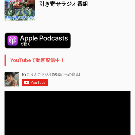
引き寄せラジオ番組
YouTubeで動画配信中！
動
画
プ
レ
ー
ヤ
ー