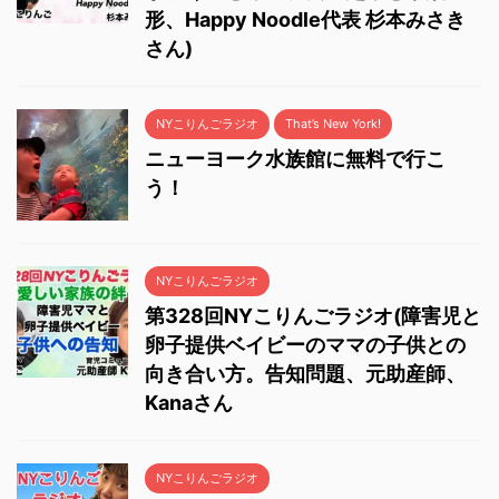
形、Happy Noodle代表 杉本みさき
さん)
NYこりんごラジオ
That’s New York!
ニューヨーク水族館に無料で行こ
う！
NYこりんごラジオ
第328回NYこりんごラジオ(障害児と
卵子提供ベイビーのママの子供との
向き合い方。告知問題、元助産師、
Kanaさん
NYこりんごラジオ