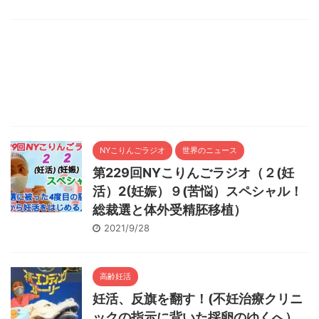
NYこりんごラジオ
世界のニュース
第229回NYこりんごラジオ（２(妊
活）2(妊娠）９(苦悩）スペシャル！
総裁選と体外受精胚移植）
2021/9/28
高齢妊活
妊活、反旗を翻す！(不妊治療クリニ
ックの指示に背いた採卵のゆくへ）