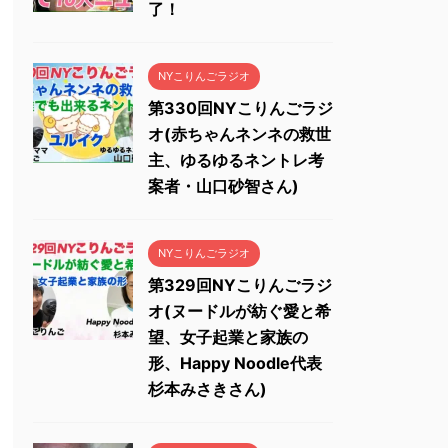
了！
NYこりんごラジオ
第330回NYこりんごラジ
オ(赤ちゃんネンネの救世
主、ゆるゆるネントレ考
案者・山口砂智さん)
NYこりんごラジオ
第329回NYこりんごラジ
オ(ヌードルが紡ぐ愛と希
望、女子起業と家族の
形、Happy Noodle代表
杉本みさきさん)