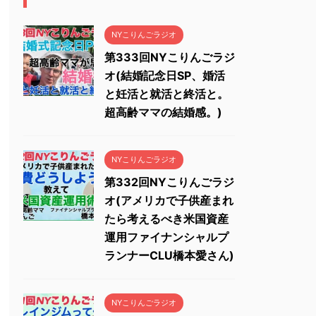
NYこりんごラジオ
第333回NYこりんごラジ
オ(結婚記念日SP、婚活
と妊活と就活と終活と。
超高齢ママの結婚感。)
NYこりんごラジオ
第332回NYこりんごラジ
オ(アメリカで子供産まれ
たら考えるべき米国資産
運用ファイナンシャルプ
ランナーCLU橋本愛さん)
NYこりんごラジオ