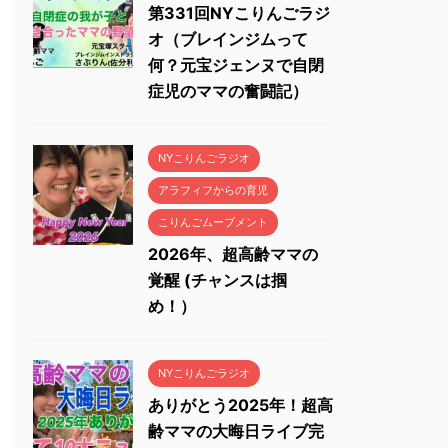
第331回NYこりんごラジ
オ（ブレインジムって
何？元宝ジェンヌで自閉
症児のママの奮闘記）
NYこりんごラジオ
アラフィフからの育児
こりんごムーブメント
2026年、超高齢ママの
覚醒 (チャンスは掴
め！）
NYこりんごラジオ
ありがとう2025年！超高
齢ママの大晦日ライブ完