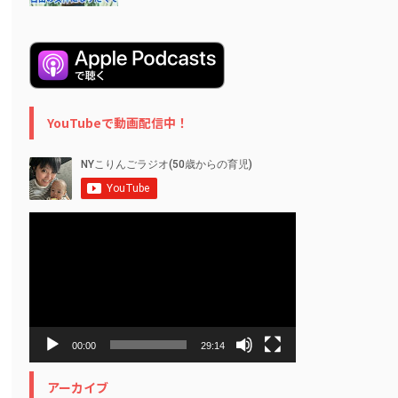
YouTubeで動画配信中！
動
画
プ
レ
ー
ヤ
ー
00:00
29:14
アーカイブ