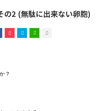
の2 (無駄に出来ない卵胞)
か？
、