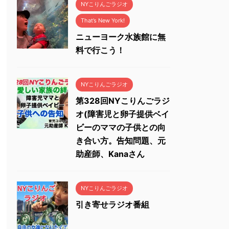
NYこりんごラジオ
That’s New York!
ニューヨーク水族館に無
料で行こう！
NYこりんごラジオ
第328回NYこりんごラジ
オ(障害児と卵子提供ベイ
ビーのママの子供との向
き合い方。告知問題、元
助産師、Kanaさん
NYこりんごラジオ
引き寄せラジオ番組