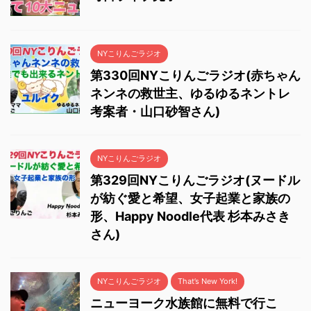
NYこりんごラジオ
第330回NYこりんごラジオ(赤ちゃん
ネンネの救世主、ゆるゆるネントレ
考案者・山口砂智さん)
NYこりんごラジオ
第329回NYこりんごラジオ(ヌードル
が紡ぐ愛と希望、女子起業と家族の
形、Happy Noodle代表 杉本みさき
さん)
NYこりんごラジオ
That’s New York!
ニューヨーク水族館に無料で行こ