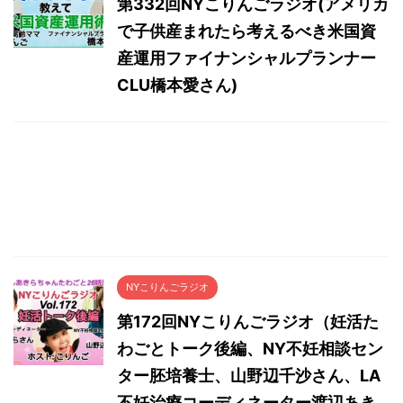
第332回NYこりんごラジオ(アメリカ
で子供産まれたら考えるべき米国資
産運用ファイナンシャルプランナー
CLU橋本愛さん)
NYこりんごラジオ
第172回NYこりんごラジオ（妊活た
わごとトーク後編、NY不妊相談セン
ター胚培養士、山野辺千沙さん、LA
不妊治療コーディネーター渡辺あき