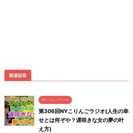
関連記事
NYこりんごラジオ
第306回NYこりんごラジオ(人生の幸
せとは何ぞや？遅咲きな女の夢の叶
え方)