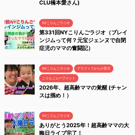
CLU橋本愛さん)
NYこりんごラジオ
第331回NYこりんごラジオ（ブレイ
ンジムって何？元宝ジェンヌで自閉
症児のママの奮闘記）
NYこりんごラジオ
アラフィフからの育児
こりんごムーブメント
2026年、超高齢ママの覚醒 (チャン
スは掴め！）
NYこりんごラジオ
ありがとう2025年！超高齢ママの大
晦日ライブ完了！