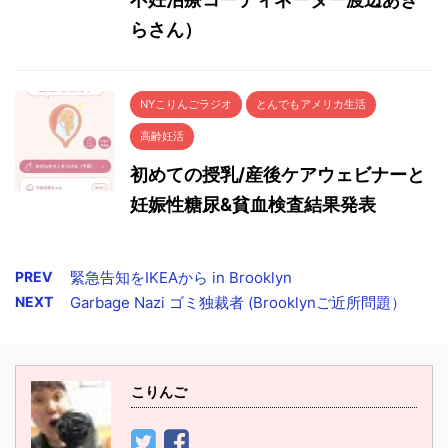
らさん）
NYこりんごラジオ
とんでもアメリカ生活
高齢妊活
初めての授乳/産後ケアウェビナーと
妊娠性糖尿&貧血検査結果発表
PREV
緊急告知をIKEAから in Brooklyn
NEXT
Garbage Nazi ゴミ独裁者 (Brooklynご近所問題）
こりんご