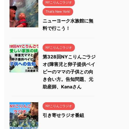
NYこりんごラジオ
That’s New York!
ニューヨーク水族館に無
料で行こう！
NYこりんごラジオ
第328回NYこりんごラジ
オ(障害児と卵子提供ベイ
ビーのママの子供との向
き合い方。告知問題、元
助産師、Kanaさん
NYこりんごラジオ
引き寄せラジオ番組