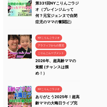
第331回NYこりんごラジ
オ（ブレインジムって
何？元宝ジェンヌで自閉
症児のママの奮闘記）
NYこりんごラジオ
アラフィフからの育児
こりんごムーブメント
2026年、超高齢ママの
覚醒 (チャンスは掴
め！）
NYこりんごラジオ
ありがとう2025年！超高
齢ママの大晦日ライブ完