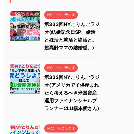
NYこりんごラジオ
第333回NYこりんごラジ
オ(結婚記念日SP、婚活
と妊活と就活と終活と。
超高齢ママの結婚感。)
NYこりんごラジオ
第332回NYこりんごラジ
オ(アメリカで子供産まれ
たら考えるべき米国資産
運用ファイナンシャルプ
ランナーCLU橋本愛さん)
NYこりんごラジオ