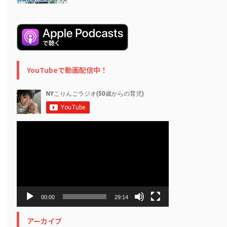
YouTubeで動画配信中！
動
画
プ
レ
ー
ヤ
ー
00:00
29:14
アーカイブ