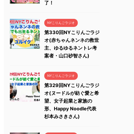
了！
NYこりんごラジオ
第330回NYこりんごラジ
オ(赤ちゃんネンネの救世
主、ゆるゆるネントレ考
案者・山口砂智さん)
NYこりんごラジオ
第329回NYこりんごラジ
オ(ヌードルが紡ぐ愛と希
望、女子起業と家族の
形、Happy Noodle代表
杉本みさきさん)