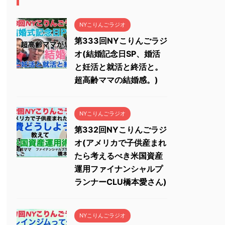
NYこりんごラジオ
第333回NYこりんごラジ
オ(結婚記念日SP、婚活
と妊活と就活と終活と。
超高齢ママの結婚感。)
NYこりんごラジオ
第332回NYこりんごラジ
オ(アメリカで子供産まれ
たら考えるべき米国資産
運用ファイナンシャルプ
ランナーCLU橋本愛さん)
NYこりんごラジオ