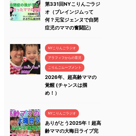
第331回NYこりんごラジ
オ（ブレインジムって
何？元宝ジェンヌで自閉
症児のママの奮闘記）
NYこりんごラジオ
アラフィフからの育児
こりんごムーブメント
2026年、超高齢ママの
覚醒 (チャンスは掴
め！）
NYこりんごラジオ
ありがとう2025年！超高
齢ママの大晦日ライブ完