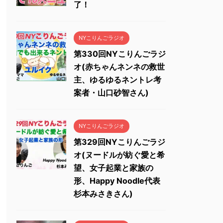
了！
NYこりんごラジオ
第330回NYこりんごラジ
オ(赤ちゃんネンネの救世
主、ゆるゆるネントレ考
案者・山口砂智さん)
NYこりんごラジオ
第329回NYこりんごラジ
オ(ヌードルが紡ぐ愛と希
望、女子起業と家族の
形、Happy Noodle代表
杉本みさきさん)