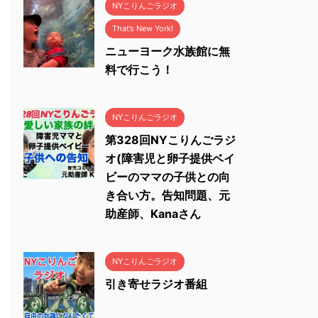
NYこりんごラジオ
That’s New York!
ニューヨーク水族館に無
料で行こう！
NYこりんごラジオ
第328回NYこりんごラジ
オ(障害児と卵子提供ベイ
ビーのママの子供との向
き合い方。告知問題、元
助産師、Kanaさん
NYこりんごラジオ
引き寄せラジオ番組