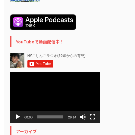
YouTubeで動画配信中！
動
画
プ
レ
ー
ヤ
ー
00:00
29:14
アーカイブ