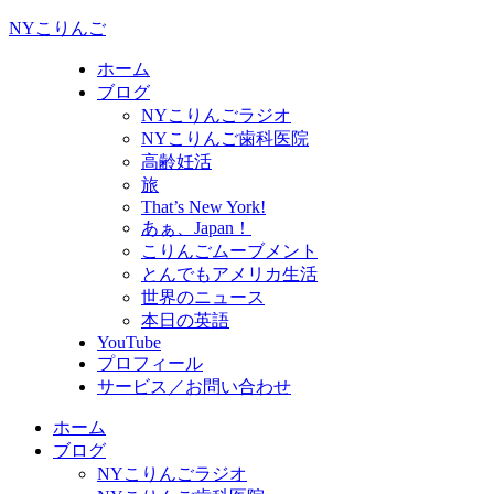
NYこりんご
ホーム
ブログ
NYこりんごラジオ
NYこりんご歯科医院
高齢妊活
旅
That’s New York!
あぁ、Japan！
こりんごムーブメント
とんでもアメリカ生活
世界のニュース
本日の英語
YouTube
プロフィール
サービス／お問い合わせ
ホーム
ブログ
NYこりんごラジオ