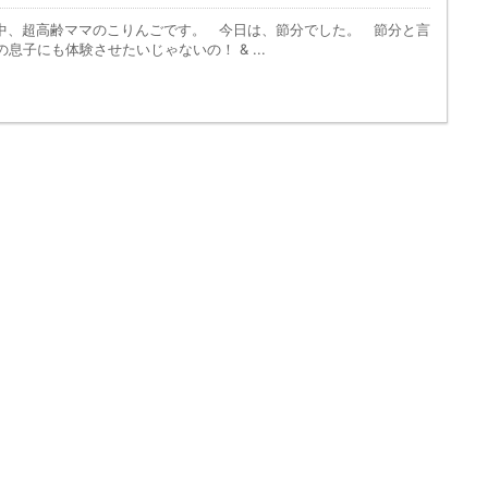
、超高齢ママのこりんごです。 今日は、節分でした。 節分と言
息子にも体験させたいじゃないの！ & ...