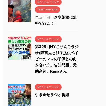
NYこりんごラジオ
That’s New York!
ニューヨーク水族館に無
料で行こう！
NYこりんごラジオ
第328回NYこりんごラジ
オ(障害児と卵子提供ベイ
ビーのママの子供との向
き合い方。告知問題、元
助産師、Kanaさん
NYこりんごラジオ
引き寄せラジオ番組