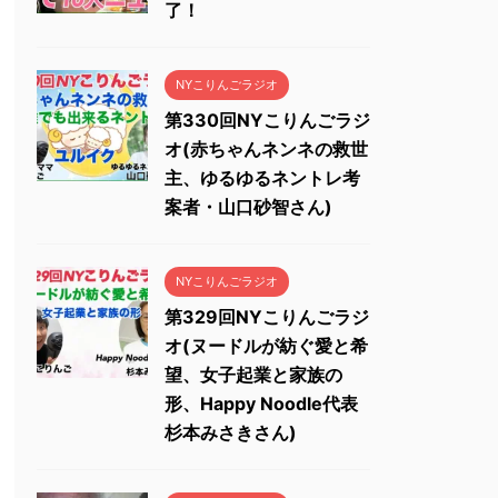
了！
NYこりんごラジオ
第330回NYこりんごラジ
オ(赤ちゃんネンネの救世
主、ゆるゆるネントレ考
案者・山口砂智さん)
NYこりんごラジオ
第329回NYこりんごラジ
オ(ヌードルが紡ぐ愛と希
望、女子起業と家族の
形、Happy Noodle代表
杉本みさきさん)