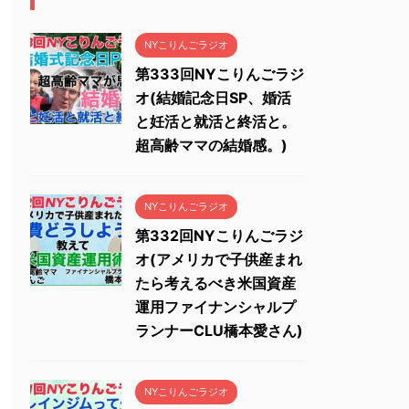
NYこりんごラジオ
第333回NYこりんごラジ
オ(結婚記念日SP、婚活
と妊活と就活と終活と。
超高齢ママの結婚感。)
NYこりんごラジオ
第332回NYこりんごラジ
オ(アメリカで子供産まれ
たら考えるべき米国資産
運用ファイナンシャルプ
ランナーCLU橋本愛さん)
NYこりんごラジオ