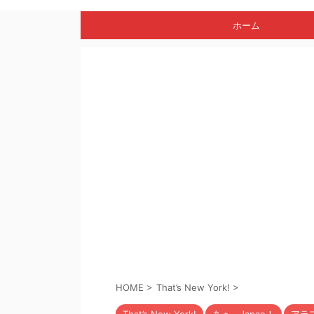
ホーム
HOME
>
That’s New York!
>