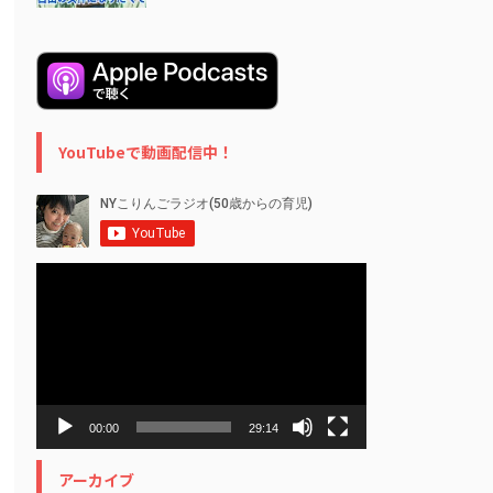
YouTubeで動画配信中！
動
画
プ
レ
ー
ヤ
ー
00:00
29:14
アーカイブ