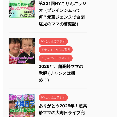
第331回NYこりんごラジ
オ（ブレインジムって
何？元宝ジェンヌで自閉
症児のママの奮闘記）
NYこりんごラジオ
アラフィフからの育児
こりんごムーブメント
2026年、超高齢ママの
覚醒 (チャンスは掴
め！）
NYこりんごラジオ
ありがとう2025年！超高
齢ママの大晦日ライブ完