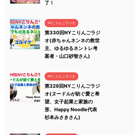
了！
NYこりんごラジオ
第330回NYこりんごラジ
オ(赤ちゃんネンネの救世
主、ゆるゆるネントレ考
案者・山口砂智さん)
NYこりんごラジオ
第329回NYこりんごラジ
オ(ヌードルが紡ぐ愛と希
望、女子起業と家族の
形、Happy Noodle代表
杉本みさきさん)