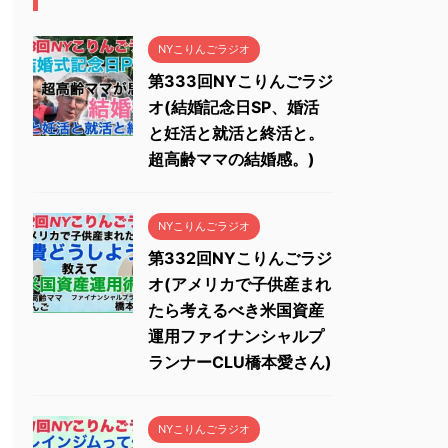
NYこりんごラジオ
第333回NYこりんごラジ
オ(結婚記念日SP、婚活
と妊活と就活と終活と。
超高齢ママの結婚感。)
NYこりんごラジオ
第332回NYこりんごラジ
オ(アメリカで子供産まれ
たら考えるべき米国資産
運用ファイナンシャルプ
ランナーCLU橋本愛さん)
NYこりんごラジオ