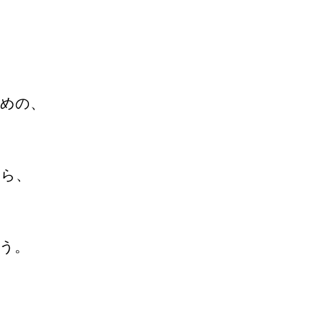
めの、
から、
う。