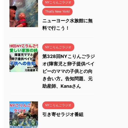
NYこりんごラジオ
That’s New York!
ニューヨーク水族館に無
料で行こう！
NYこりんごラジオ
第328回NYこりんごラジ
オ(障害児と卵子提供ベイ
ビーのママの子供との向
き合い方。告知問題、元
助産師、Kanaさん
NYこりんごラジオ
引き寄せラジオ番組