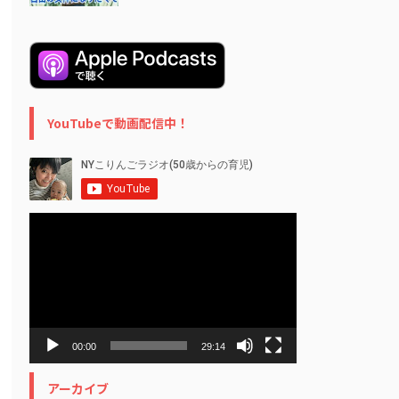
YouTubeで動画配信中！
動
画
プ
レ
ー
ヤ
ー
00:00
29:14
アーカイブ