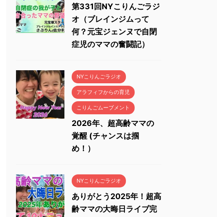
第331回NYこりんごラジ
オ（ブレインジムって
何？元宝ジェンヌで自閉
症児のママの奮闘記）
NYこりんごラジオ
アラフィフからの育児
こりんごムーブメント
2026年、超高齢ママの
覚醒 (チャンスは掴
め！）
NYこりんごラジオ
ありがとう2025年！超高
齢ママの大晦日ライブ完