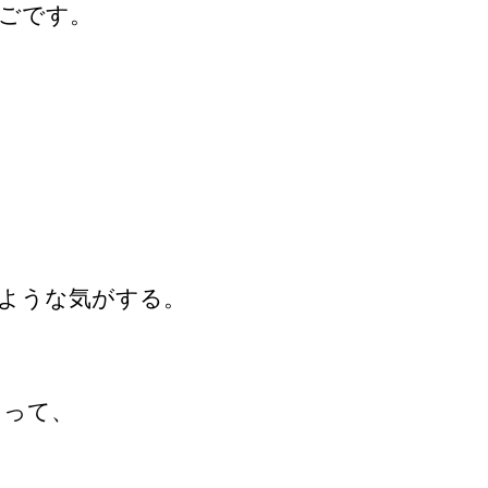
んごです。
ような気がする。
るって、