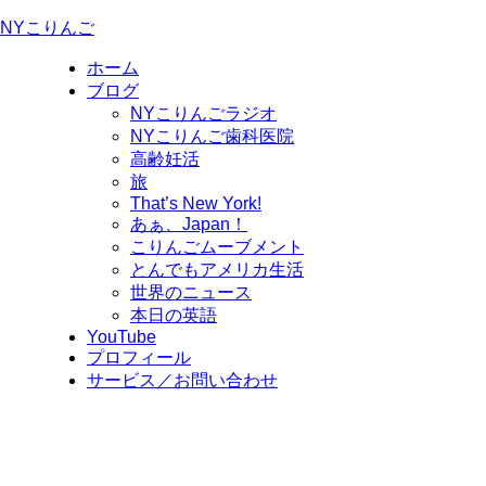
NYこりんご
ホーム
ブログ
NYこりんごラジオ
NYこりんご歯科医院
高齢妊活
旅
That’s New York!
あぁ、Japan！
こりんごムーブメント
とんでもアメリカ生活
世界のニュース
本日の英語
YouTube
プロフィール
サービス／お問い合わせ