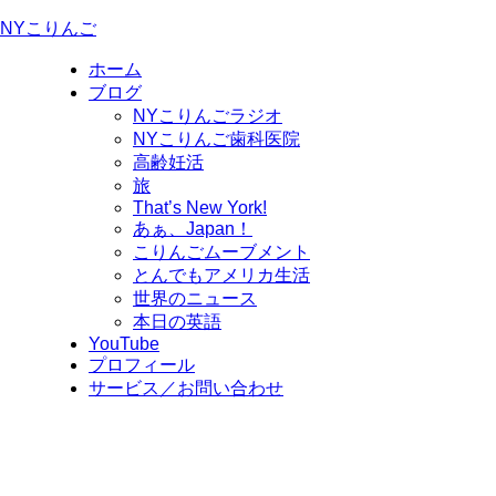
NYこりんご
ホーム
ブログ
NYこりんごラジオ
NYこりんご歯科医院
高齢妊活
旅
That’s New York!
あぁ、Japan！
こりんごムーブメント
とんでもアメリカ生活
世界のニュース
本日の英語
YouTube
プロフィール
サービス／お問い合わせ