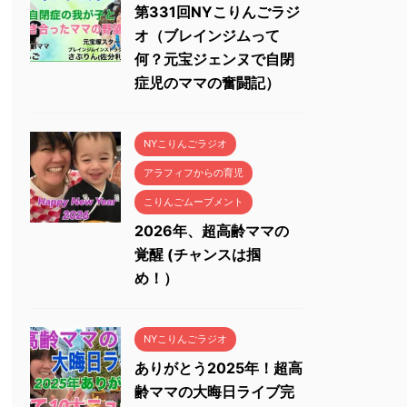
第331回NYこりんごラジ
オ（ブレインジムって
何？元宝ジェンヌで自閉
症児のママの奮闘記）
NYこりんごラジオ
アラフィフからの育児
こりんごムーブメント
2026年、超高齢ママの
覚醒 (チャンスは掴
め！）
NYこりんごラジオ
ありがとう2025年！超高
齢ママの大晦日ライブ完