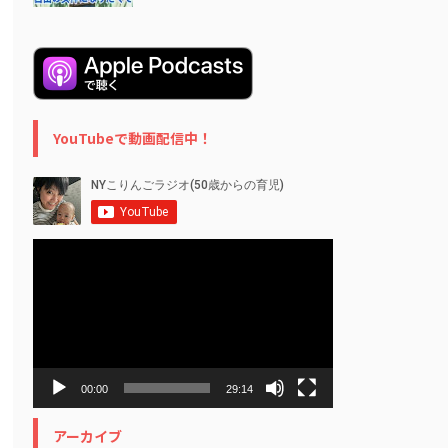
YouTubeで動画配信中！
動
画
プ
レ
ー
ヤ
ー
00:00
29:14
アーカイブ