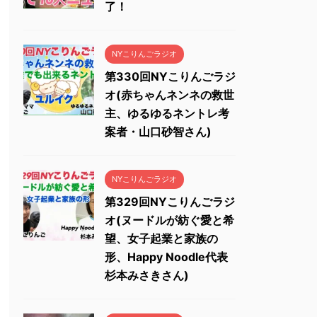
了！
NYこりんごラジオ
第330回NYこりんごラジ
オ(赤ちゃんネンネの救世
主、ゆるゆるネントレ考
案者・山口砂智さん)
NYこりんごラジオ
第329回NYこりんごラジ
オ(ヌードルが紡ぐ愛と希
望、女子起業と家族の
形、Happy Noodle代表
杉本みさきさん)