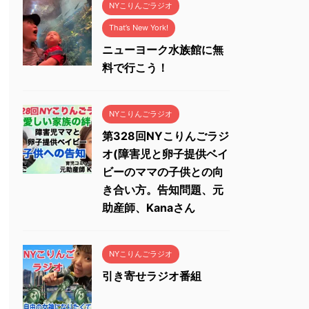
NYこりんごラジオ
That’s New York!
ニューヨーク水族館に無
料で行こう！
NYこりんごラジオ
第328回NYこりんごラジ
オ(障害児と卵子提供ベイ
ビーのママの子供との向
き合い方。告知問題、元
助産師、Kanaさん
NYこりんごラジオ
引き寄せラジオ番組