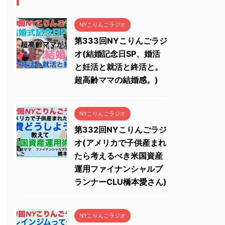
NYこりんごラジオ
第333回NYこりんごラジ
オ(結婚記念日SP、婚活
と妊活と就活と終活と。
超高齢ママの結婚感。)
NYこりんごラジオ
第332回NYこりんごラジ
オ(アメリカで子供産まれ
たら考えるべき米国資産
運用ファイナンシャルプ
ランナーCLU橋本愛さん)
NYこりんごラジオ