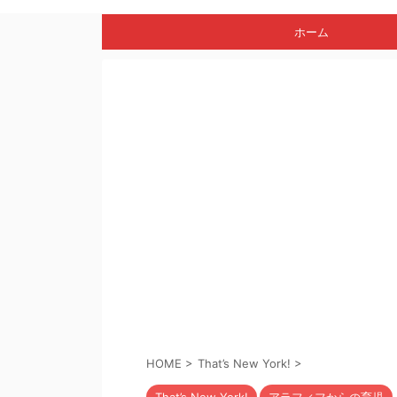
ホーム
HOME
>
That’s New York!
>