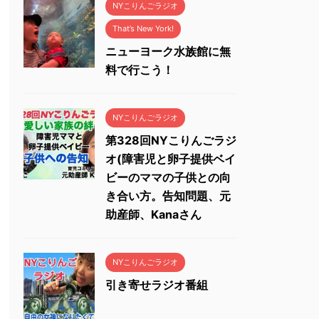
NYこりんごラジオ
That’s New York!
ニューヨーク水族館に無
料で行こう！
NYこりんごラジオ
第328回NYこりんごラジ
オ(障害児と卵子提供ベイ
ビーのママの子供との向
き合い方。告知問題、元
助産師、Kanaさん
NYこりんごラジオ
引き寄せラジオ番組