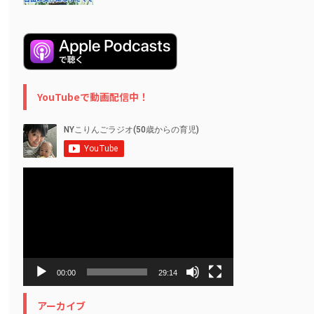
YouTubeで動画配信中！
動
画
プ
レ
ー
ヤ
ー
00:00
29:14
アーカイブ