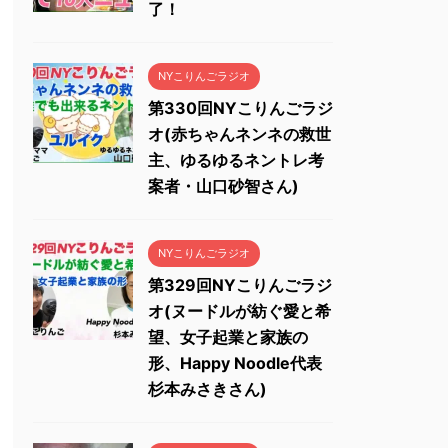
了！
NYこりんごラジオ
第330回NYこりんごラジ
オ(赤ちゃんネンネの救世
主、ゆるゆるネントレ考
案者・山口砂智さん)
NYこりんごラジオ
第329回NYこりんごラジ
オ(ヌードルが紡ぐ愛と希
望、女子起業と家族の
形、Happy Noodle代表
杉本みさきさん)