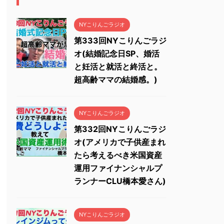
NYこりんごラジオ
第333回NYこりんごラジ
オ(結婚記念日SP、婚活
と妊活と就活と終活と。
超高齢ママの結婚感。)
NYこりんごラジオ
第332回NYこりんごラジ
オ(アメリカで子供産まれ
たら考えるべき米国資産
運用ファイナンシャルプ
ランナーCLU橋本愛さん)
NYこりんごラジオ