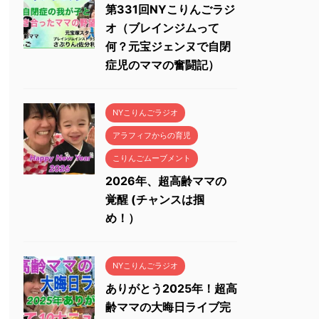
第331回NYこりんごラジ
オ（ブレインジムって
何？元宝ジェンヌで自閉
症児のママの奮闘記）
NYこりんごラジオ
アラフィフからの育児
こりんごムーブメント
2026年、超高齢ママの
覚醒 (チャンスは掴
め！）
NYこりんごラジオ
ありがとう2025年！超高
齢ママの大晦日ライブ完