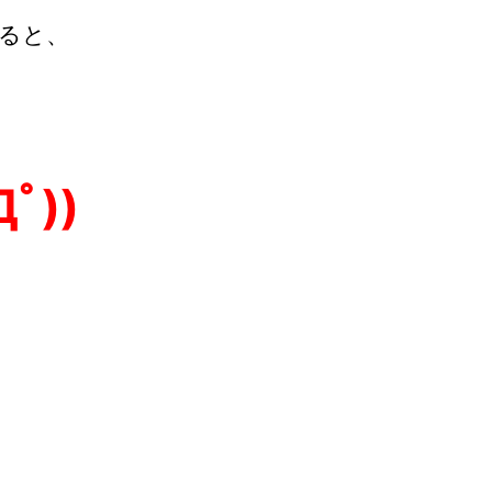
ると、
ﾟ))
！