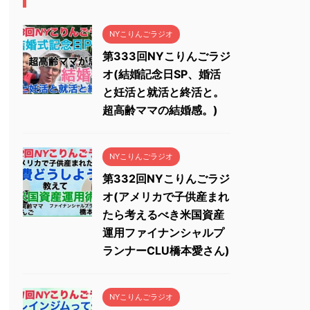
NYこりんごラジオ
第333回NYこりんごラジ
オ(結婚記念日SP、婚活
と妊活と就活と終活と。
超高齢ママの結婚感。)
NYこりんごラジオ
第332回NYこりんごラジ
オ(アメリカで子供産まれ
たら考えるべき米国資産
運用ファイナンシャルプ
ランナーCLU橋本愛さん)
NYこりんごラジオ