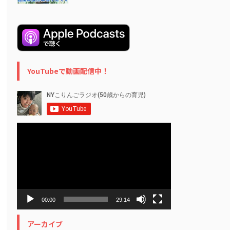
YouTubeで動画配信中！
動
画
プ
レ
ー
ヤ
ー
00:00
29:14
アーカイブ