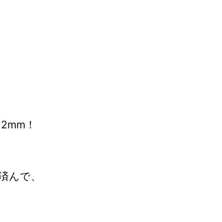
2mm！
済んで、
、