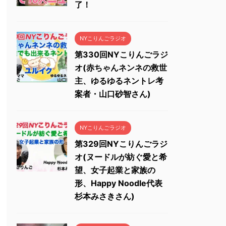
了！
NYこりんごラジオ
第330回NYこりんごラジ
オ(赤ちゃんネンネの救世
主、ゆるゆるネントレ考
案者・山口砂智さん)
NYこりんごラジオ
第329回NYこりんごラジ
オ(ヌードルが紡ぐ愛と希
望、女子起業と家族の
形、Happy Noodle代表
杉本みさきさん)