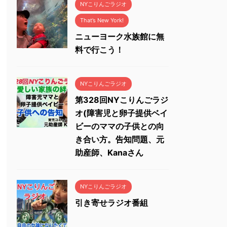
NYこりんごラジオ
That’s New York!
ニューヨーク水族館に無
料で行こう！
NYこりんごラジオ
第328回NYこりんごラジ
オ(障害児と卵子提供ベイ
ビーのママの子供との向
き合い方。告知問題、元
助産師、Kanaさん
NYこりんごラジオ
引き寄せラジオ番組