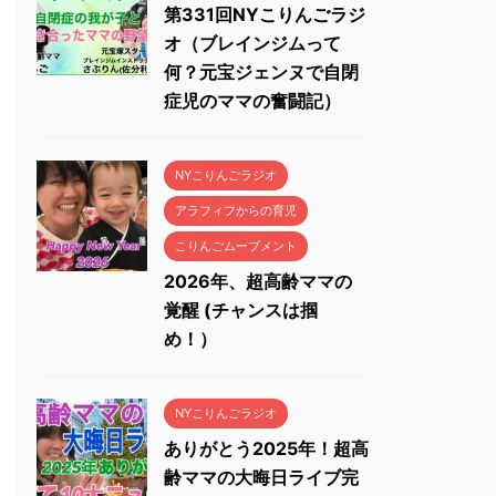
第331回NYこりんごラジ
オ（ブレインジムって
何？元宝ジェンヌで自閉
症児のママの奮闘記）
NYこりんごラジオ
アラフィフからの育児
こりんごムーブメント
2026年、超高齢ママの
覚醒 (チャンスは掴
め！）
NYこりんごラジオ
ありがとう2025年！超高
齢ママの大晦日ライブ完