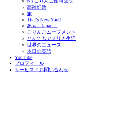
NYこりんご歯科医院
高齢妊活
旅
That’s New York!
あぁ、Japan！
こりんごムーブメント
とんでもアメリカ生活
世界のニュース
本日の英語
YouTube
プロフィール
サービス／お問い合わせ