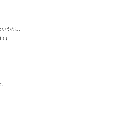
というのに、
ｲ！）
て、