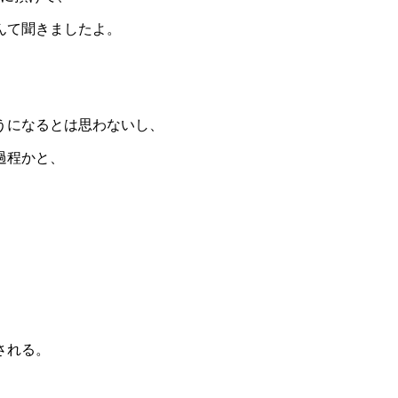
んて聞きましたよ。
うになるとは思わないし、
過程かと、
される。