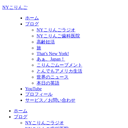
NYこりんご
ホーム
ブログ
NYこりんごラジオ
NYこりんご歯科医院
高齢妊活
旅
That’s New York!
あぁ、Japan！
こりんごムーブメント
とんでもアメリカ生活
世界のニュース
本日の英語
YouTube
プロフィール
サービス／お問い合わせ
ホーム
ブログ
NYこりんごラジオ