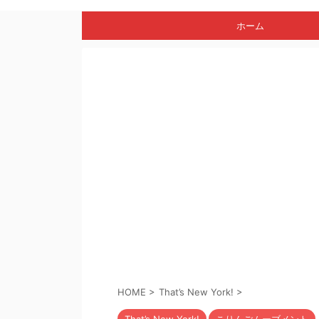
ホーム
HOME
>
That’s New York!
>