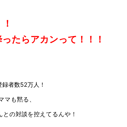
！！
降ったらアカンって！！！
 登録者数52万人！
ママも黙る、
Oさんとの対談を控えてるんや！