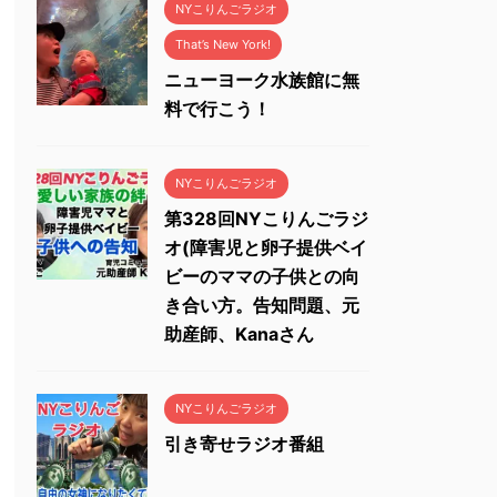
NYこりんごラジオ
That’s New York!
ニューヨーク水族館に無
料で行こう！
NYこりんごラジオ
第328回NYこりんごラジ
オ(障害児と卵子提供ベイ
ビーのママの子供との向
き合い方。告知問題、元
助産師、Kanaさん
NYこりんごラジオ
引き寄せラジオ番組