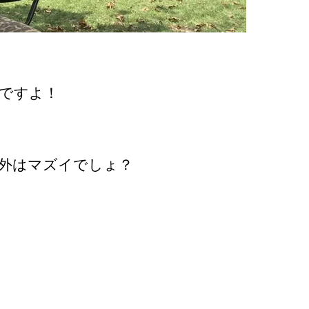
k でですよ！
外はマズイでしょ？