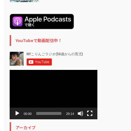
YouTubeで動画配信中！
動
画
プ
レ
ー
ヤ
ー
00:00
29:14
アーカイブ