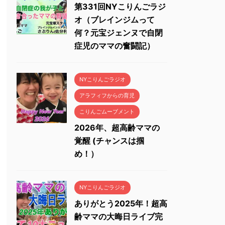
第331回NYこりんごラジ
オ（ブレインジムって
何？元宝ジェンヌで自閉
症児のママの奮闘記）
NYこりんごラジオ
アラフィフからの育児
こりんごムーブメント
2026年、超高齢ママの
覚醒 (チャンスは掴
め！）
NYこりんごラジオ
ありがとう2025年！超高
齢ママの大晦日ライブ完