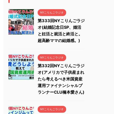
NYこりんごラジオ
第333回NYこりんごラジ
オ(結婚記念日SP、婚活
と妊活と就活と終活と。
超高齢ママの結婚感。)
NYこりんごラジオ
第332回NYこりんごラジ
オ(アメリカで子供産まれ
たら考えるべき米国資産
運用ファイナンシャルプ
ランナーCLU橋本愛さん)
NYこりんごラジオ