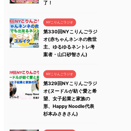
了！
NYこりんごラジオ
第330回NYこりんごラジ
オ(赤ちゃんネンネの救世
主、ゆるゆるネントレ考
案者・山口砂智さん)
NYこりんごラジオ
第329回NYこりんごラジ
オ(ヌードルが紡ぐ愛と希
望、女子起業と家族の
形、Happy Noodle代表
杉本みさきさん)