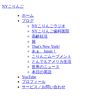
NYこりんご
ホーム
ブログ
NYこりんごラジオ
NYこりんご歯科医院
高齢妊活
旅
That’s New York!
あぁ、Japan！
こりんごムーブメント
とんでもアメリカ生活
世界のニュース
本日の英語
YouTube
プロフィール
サービス／お問い合わせ