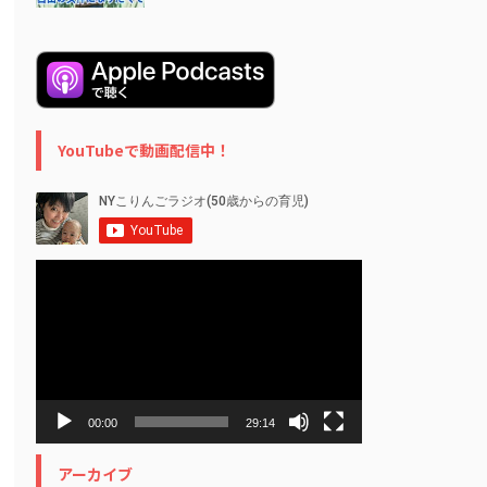
YouTubeで動画配信中！
動
画
プ
レ
ー
ヤ
ー
00:00
29:14
アーカイブ