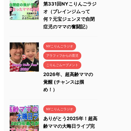
第331回NYこりんごラジ
オ（ブレインジムって
何？元宝ジェンヌで自閉
症児のママの奮闘記）
NYこりんごラジオ
アラフィフからの育児
こりんごムーブメント
2026年、超高齢ママの
覚醒 (チャンスは掴
め！）
NYこりんごラジオ
ありがとう2025年！超高
齢ママの大晦日ライブ完