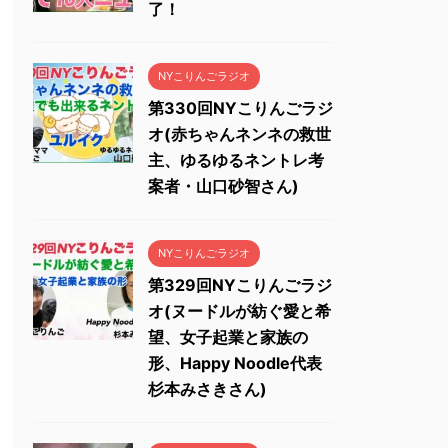
了！
NYこりんごラジオ
第330回NYこりんごラジ
オ(赤ちゃんネンネの救世
主、ゆるゆるネントレ考
案者・山口砂智さん)
NYこりんごラジオ
第329回NYこりんごラジ
オ(ヌードルが紡ぐ愛と希
望、女子起業と家族の
形、Happy Noodle代表
杉本みさきさん)