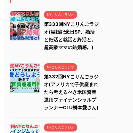
NYこりんごラジオ
第333回NYこりんごラジ
オ(結婚記念日SP、婚活
と妊活と就活と終活と。
超高齢ママの結婚感。)
NYこりんごラジオ
第332回NYこりんごラジ
オ(アメリカで子供産まれ
たら考えるべき米国資産
運用ファイナンシャルプ
ランナーCLU橋本愛さん)
NYこりんごラジオ