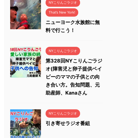
NYこりんごラジオ
That’s New York!
ニューヨーク水族館に無
料で行こう！
NYこりんごラジオ
第328回NYこりんごラジ
オ(障害児と卵子提供ベイ
ビーのママの子供との向
き合い方。告知問題、元
助産師、Kanaさん
NYこりんごラジオ
引き寄せラジオ番組