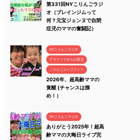
第331回NYこりんごラジ
オ（ブレインジムって
何？元宝ジェンヌで自閉
症児のママの奮闘記）
NYこりんごラジオ
アラフィフからの育児
こりんごムーブメント
2026年、超高齢ママの
覚醒 (チャンスは掴
め！）
NYこりんごラジオ
ありがとう2025年！超高
齢ママの大晦日ライブ完