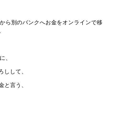
クから別のバンクへお金をオンラインで移
。
に、
ろしして、
金と言う、