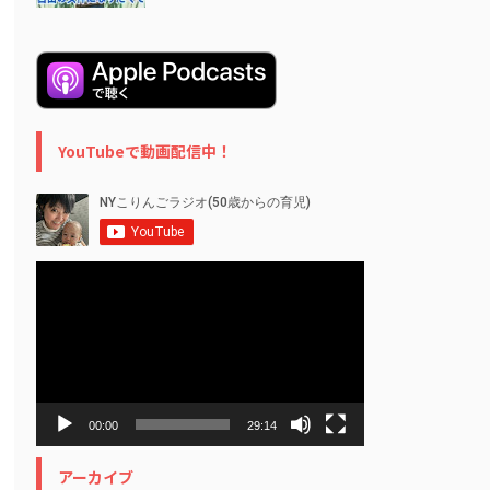
YouTubeで動画配信中！
動
画
プ
レ
ー
ヤ
ー
00:00
29:14
アーカイブ