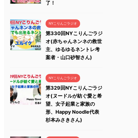
了！
NYこりんごラジオ
第330回NYこりんごラジ
オ(赤ちゃんネンネの救世
主、ゆるゆるネントレ考
案者・山口砂智さん)
NYこりんごラジオ
第329回NYこりんごラジ
オ(ヌードルが紡ぐ愛と希
望、女子起業と家族の
形、Happy Noodle代表
杉本みさきさん)