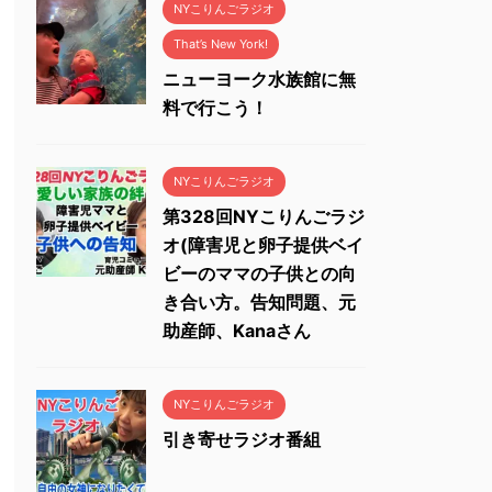
NYこりんごラジオ
That’s New York!
ニューヨーク水族館に無
料で行こう！
NYこりんごラジオ
第328回NYこりんごラジ
オ(障害児と卵子提供ベイ
ビーのママの子供との向
き合い方。告知問題、元
助産師、Kanaさん
NYこりんごラジオ
引き寄せラジオ番組