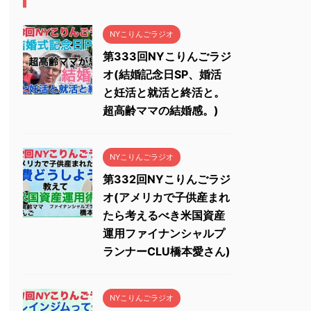
NYこりんごラジオ
第333回NYこりんごラジ
オ(結婚記念日SP、婚活
と妊活と就活と終活と。
超高齢ママの結婚感。)
NYこりんごラジオ
第332回NYこりんごラジ
オ(アメリカで子供産まれ
たら考えるべき米国資産
運用ファイナンシャルプ
ランナーCLU橋本愛さん)
NYこりんごラジオ