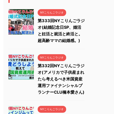
NYこりんごラジオ
第333回NYこりんごラジ
オ(結婚記念日SP、婚活
と妊活と就活と終活と。
超高齢ママの結婚感。)
NYこりんごラジオ
第332回NYこりんごラジ
オ(アメリカで子供産まれ
たら考えるべき米国資産
運用ファイナンシャルプ
ランナーCLU橋本愛さん)
NYこりんごラジオ