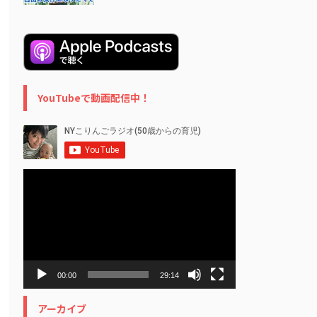
YouTubeで動画配信中！
動
画
プ
レ
ー
ヤ
ー
00:00
29:14
アーカイブ