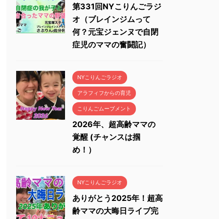
第331回NYこりんごラジ
オ（ブレインジムって
何？元宝ジェンヌで自閉
症児のママの奮闘記）
NYこりんごラジオ
アラフィフからの育児
こりんごムーブメント
2026年、超高齢ママの
覚醒 (チャンスは掴
め！）
NYこりんごラジオ
ありがとう2025年！超高
齢ママの大晦日ライブ完