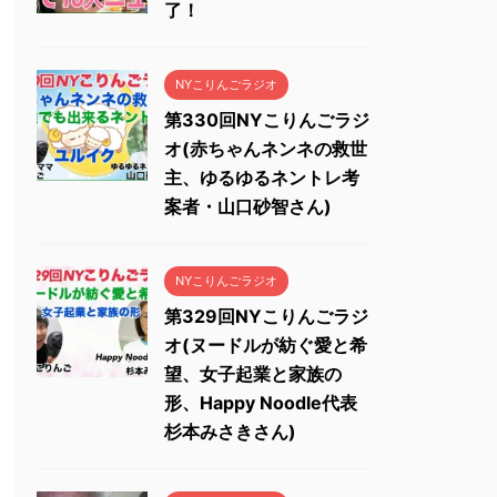
了！
NYこりんごラジオ
第330回NYこりんごラジ
オ(赤ちゃんネンネの救世
主、ゆるゆるネントレ考
案者・山口砂智さん)
NYこりんごラジオ
第329回NYこりんごラジ
オ(ヌードルが紡ぐ愛と希
望、女子起業と家族の
形、Happy Noodle代表
杉本みさきさん)