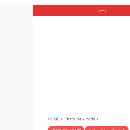
ホーム
HOME
>
That’s New York!
>