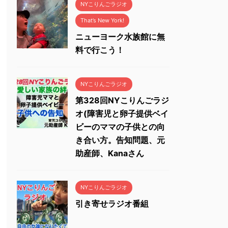
NYこりんごラジオ
That’s New York!
ニューヨーク水族館に無
料で行こう！
NYこりんごラジオ
第328回NYこりんごラジ
オ(障害児と卵子提供ベイ
ビーのママの子供との向
き合い方。告知問題、元
助産師、Kanaさん
NYこりんごラジオ
引き寄せラジオ番組