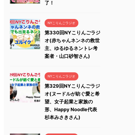
了！
NYこりんごラジオ
第330回NYこりんごラジ
オ(赤ちゃんネンネの救世
主、ゆるゆるネントレ考
案者・山口砂智さん)
NYこりんごラジオ
第329回NYこりんごラジ
オ(ヌードルが紡ぐ愛と希
望、女子起業と家族の
形、Happy Noodle代表
杉本みさきさん)