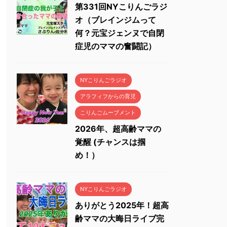
第331回NYこりんごラジ
オ（ブレインジムって
何？元宝ジェンヌで自閉
症児のママの奮闘記）
NYこりんごラジオ
アラフィフからの育児
こりんごムーブメント
2026年、超高齢ママの
覚醒 (チャンスは掴
め！）
NYこりんごラジオ
ありがとう2025年！超高
齢ママの大晦日ライブ完