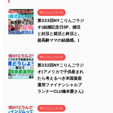
NYこりんごラジオ
第333回NYこりんごラジ
オ(結婚記念日SP、婚活
と妊活と就活と終活と。
超高齢ママの結婚感。)
NYこりんごラジオ
第332回NYこりんごラジ
オ(アメリカで子供産まれ
たら考えるべき米国資産
運用ファイナンシャルプ
ランナーCLU橋本愛さん)
NYこりんごラジオ