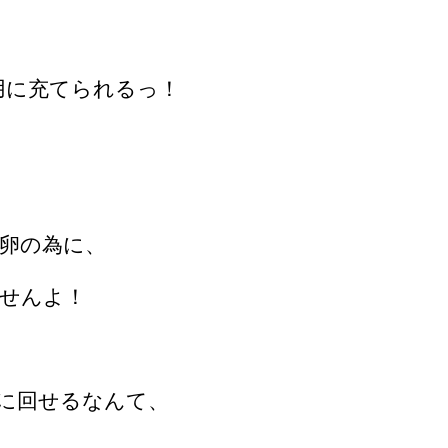
用に充てられるっ！
卵の為に、
せんよ！
に回せるなんて、