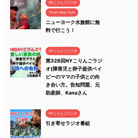
NYこりんごラジオ
That’s New York!
ニューヨーク水族館に無
料で行こう！
NYこりんごラジオ
第328回NYこりんごラジ
オ(障害児と卵子提供ベイ
ビーのママの子供との向
き合い方。告知問題、元
助産師、Kanaさん
NYこりんごラジオ
引き寄せラジオ番組