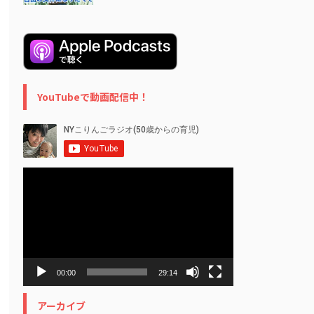
YouTubeで動画配信中！
動
画
プ
レ
ー
ヤ
ー
00:00
29:14
アーカイブ