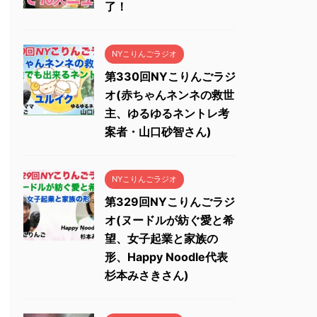
了！
NYこりんごラジオ
第330回NYこりんごラジ
オ(赤ちゃんネンネの救世
主、ゆるゆるネントレ考
案者・山口砂智さん)
NYこりんごラジオ
第329回NYこりんごラジ
オ(ヌードルが紡ぐ愛と希
望、女子起業と家族の
形、Happy Noodle代表
杉本みさきさん)