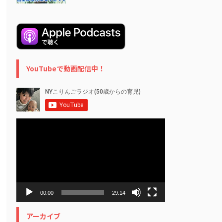
YouTubeで動画配信中！
動
画
プ
レ
ー
ヤ
ー
00:00
29:14
アーカイブ