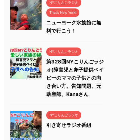
NYこりんごラジオ
That’s New York!
ニューヨーク水族館に無
料で行こう！
NYこりんごラジオ
第328回NYこりんごラジ
オ(障害児と卵子提供ベイ
ビーのママの子供との向
き合い方。告知問題、元
助産師、Kanaさん
NYこりんごラジオ
引き寄せラジオ番組