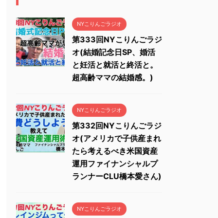
NYこりんごラジオ
第333回NYこりんごラジ
オ(結婚記念日SP、婚活
と妊活と就活と終活と。
超高齢ママの結婚感。)
NYこりんごラジオ
第332回NYこりんごラジ
オ(アメリカで子供産まれ
たら考えるべき米国資産
運用ファイナンシャルプ
ランナーCLU橋本愛さん)
NYこりんごラジオ