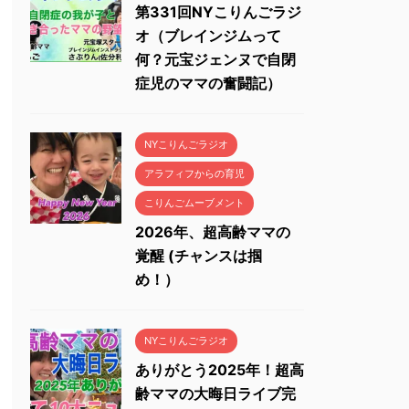
第331回NYこりんごラジ
オ（ブレインジムって
何？元宝ジェンヌで自閉
症児のママの奮闘記）
NYこりんごラジオ
アラフィフからの育児
こりんごムーブメント
2026年、超高齢ママの
覚醒 (チャンスは掴
め！）
NYこりんごラジオ
ありがとう2025年！超高
齢ママの大晦日ライブ完