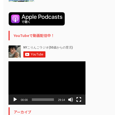
YouTubeで動画配信中！
動
画
プ
レ
ー
ヤ
ー
00:00
29:14
アーカイブ