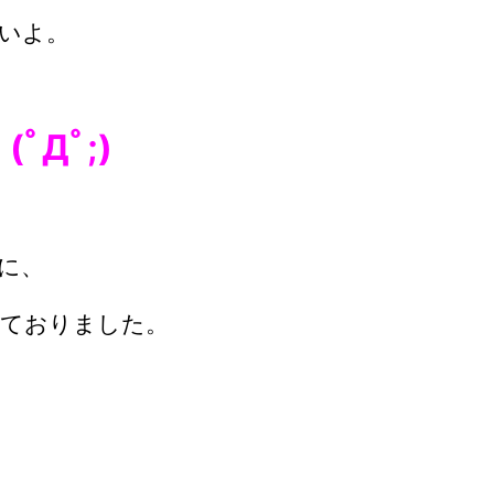
らいよ。
Дﾟ;)
に、
いておりました。