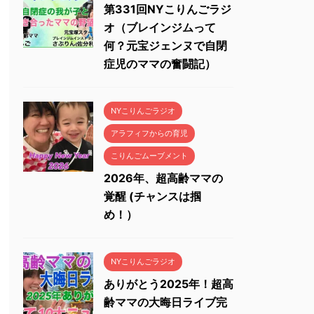
第331回NYこりんごラジ
オ（ブレインジムって
何？元宝ジェンヌで自閉
症児のママの奮闘記）
NYこりんごラジオ
アラフィフからの育児
こりんごムーブメント
2026年、超高齢ママの
覚醒 (チャンスは掴
め！）
NYこりんごラジオ
ありがとう2025年！超高
齢ママの大晦日ライブ完