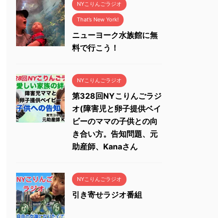
NYこりんごラジオ
That’s New York!
ニューヨーク水族館に無
料で行こう！
NYこりんごラジオ
第328回NYこりんごラジ
オ(障害児と卵子提供ベイ
ビーのママの子供との向
き合い方。告知問題、元
助産師、Kanaさん
NYこりんごラジオ
引き寄せラジオ番組