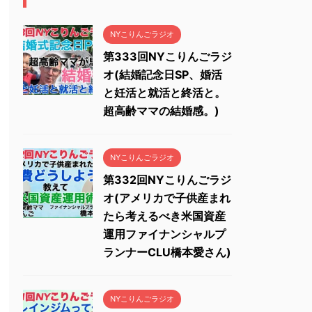
NYこりんごラジオ
第333回NYこりんごラジ
オ(結婚記念日SP、婚活
と妊活と就活と終活と。
超高齢ママの結婚感。)
NYこりんごラジオ
第332回NYこりんごラジ
オ(アメリカで子供産まれ
たら考えるべき米国資産
運用ファイナンシャルプ
ランナーCLU橋本愛さん)
NYこりんごラジオ