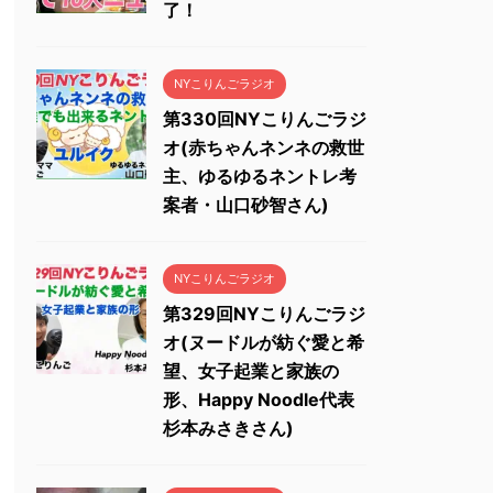
了！
NYこりんごラジオ
第330回NYこりんごラジ
オ(赤ちゃんネンネの救世
主、ゆるゆるネントレ考
案者・山口砂智さん)
NYこりんごラジオ
第329回NYこりんごラジ
オ(ヌードルが紡ぐ愛と希
望、女子起業と家族の
形、Happy Noodle代表
杉本みさきさん)