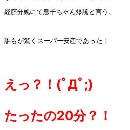
経膣分娩にて息子ちゃん爆誕と言う、
誰もが驚くスーパー安産であった！
えっ？！(ﾟДﾟ;)
たったの20分？！