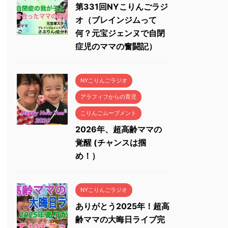
第331回NYこりんごラジ
オ（ブレインジムって
何？元宝ジェンヌで自閉
症児のママの奮闘記）
NYこりんごラジオ
アラフィフからの育児
こりんごムーブメント
2026年、超高齢ママの
覚醒 (チャンスは掴
め！）
NYこりんごラジオ
ありがとう2025年！超高
齢ママの大晦日ライブ完