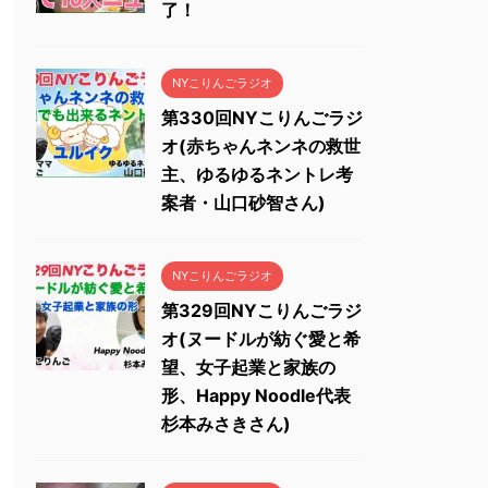
了！
NYこりんごラジオ
第330回NYこりんごラジ
オ(赤ちゃんネンネの救世
主、ゆるゆるネントレ考
案者・山口砂智さん)
NYこりんごラジオ
第329回NYこりんごラジ
オ(ヌードルが紡ぐ愛と希
望、女子起業と家族の
形、Happy Noodle代表
杉本みさきさん)