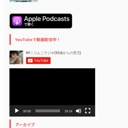
YouTubeで動画配信中！
動
画
プ
レ
ー
ヤ
ー
00:00
29:14
アーカイブ