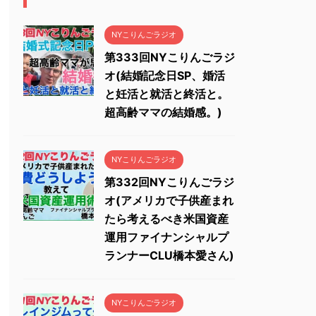
NYこりんごラジオ
第333回NYこりんごラジ
オ(結婚記念日SP、婚活
と妊活と就活と終活と。
超高齢ママの結婚感。)
NYこりんごラジオ
第332回NYこりんごラジ
オ(アメリカで子供産まれ
たら考えるべき米国資産
運用ファイナンシャルプ
ランナーCLU橋本愛さん)
NYこりんごラジオ