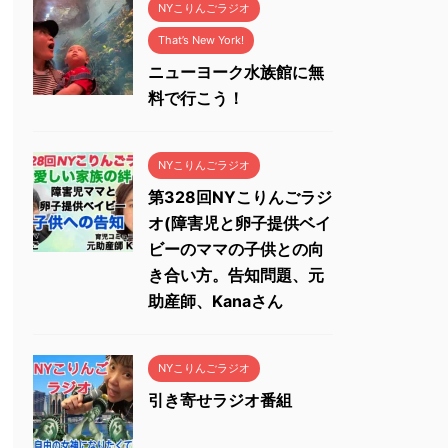
NYこりんごラジオ
That’s New York!
ニューヨーク水族館に無
料で行こう！
NYこりんごラジオ
第328回NYこりんごラジ
オ(障害児と卵子提供ベイ
ビーのママの子供との向
き合い方。告知問題、元
助産師、Kanaさん
NYこりんごラジオ
引き寄せラジオ番組