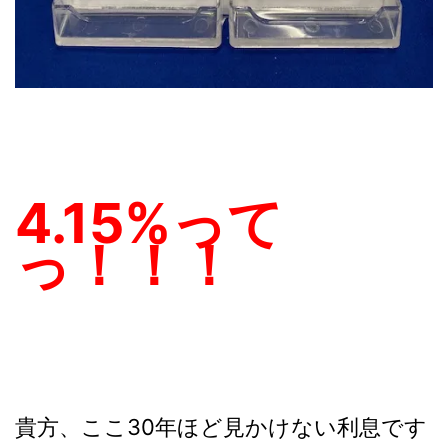
4.15%って
っ！！！
貴方、ここ30年ほど見かけない利息です