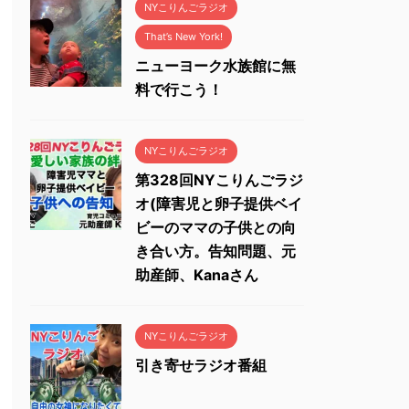
NYこりんごラジオ
That’s New York!
ニューヨーク水族館に無
料で行こう！
NYこりんごラジオ
第328回NYこりんごラジ
オ(障害児と卵子提供ベイ
ビーのママの子供との向
き合い方。告知問題、元
助産師、Kanaさん
NYこりんごラジオ
引き寄せラジオ番組