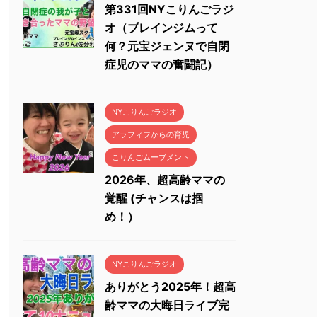
第331回NYこりんごラジ
オ（ブレインジムって
何？元宝ジェンヌで自閉
症児のママの奮闘記）
NYこりんごラジオ
アラフィフからの育児
こりんごムーブメント
2026年、超高齢ママの
覚醒 (チャンスは掴
め！）
NYこりんごラジオ
ありがとう2025年！超高
齢ママの大晦日ライブ完