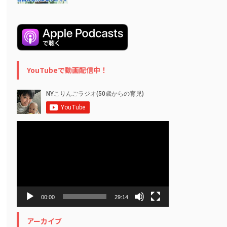
YouTubeで動画配信中！
動
画
プ
レ
ー
ヤ
ー
00:00
29:14
アーカイブ