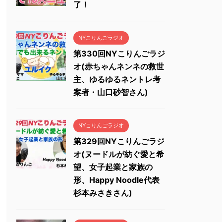
了！
NYこりんごラジオ
第330回NYこりんごラジ
オ(赤ちゃんネンネの救世
主、ゆるゆるネントレ考
案者・山口砂智さん)
NYこりんごラジオ
第329回NYこりんごラジ
オ(ヌードルが紡ぐ愛と希
望、女子起業と家族の
形、Happy Noodle代表
杉本みさきさん)