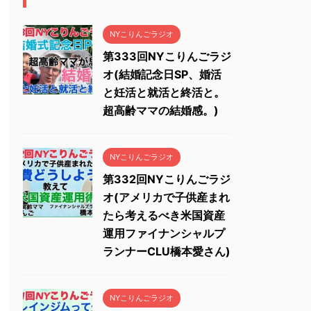
NYこりんごラジオ
第333回NYこりんごラジ
オ(結婚記念日SP、婚活
と妊活と就活と終活と。
超高齢ママの結婚感。)
NYこりんごラジオ
第332回NYこりんごラジ
オ(アメリカで子供産まれ
たら考えるべき米国資産
運用ファイナンシャルプ
ランナーCLU橋本愛さん)
NYこりんごラジオ