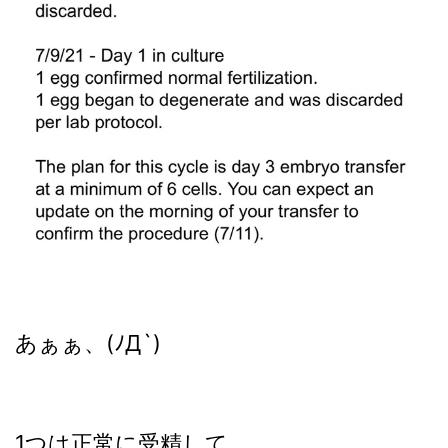
あぁぁ、(ﾉД`)
1つは正常に受精して、